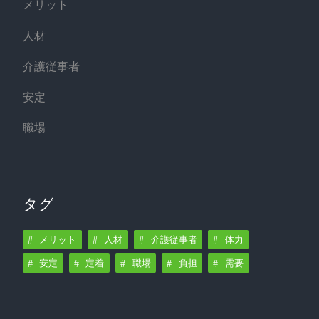
メリット
人材
介護従事者
安定
職場
タグ
メリット
人材
介護従事者
体力
安定
定着
職場
負担
需要